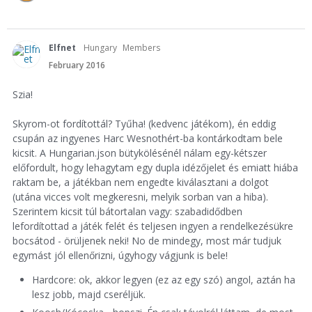
Elfnet
Hungary
Members
February 2016
Szia!
Skyrom-ot fordítottál? Tyűha! (kedvenc játékom), én eddig
csupán az ingyenes Harc Wesnothért-ba kontárkodtam bele
kicsit. A Hungarian.json bütykölésénél nálam egy-kétszer
előfordult, hogy lehagytam egy dupla idézőjelet és emiatt hiába
raktam be, a játékban nem engedte kiválasztani a dolgot
(utána vicces volt megkeresni, melyik sorban van a hiba).
Szerintem kicsit túl bátortalan vagy: szabadidődben
lefordítottad a játék felét és teljesen ingyen a rendelkezésükre
bocsátod - örüljenek neki! No de mindegy, most már tudjuk
egymást jól ellenőrizni, úgyhogy vágjunk is bele!
Hardcore: ok, akkor legyen (ez az egy szó) angol, aztán ha
lesz jobb, majd cseréljük.