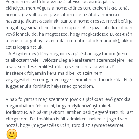
Végülis mindkettő kifejezi az állat viselkedésmódját és
élőhelyét, mert végülis a homokdűnés területeken lakik, tehát
homoki (ez volt az én javaslatom), de az állat a homokot
használja álcának/csalinak, szinte a homok része, mivel befúrja
magát, így simán lehet homokcápa is. A te javaslatodra jobban
vevő lennék, de, ha megteszed, hogy megkérdezed Lukas-t (én
a fene jó angol-nyelvtan tudásommal inkább kimaradok), akkor
ezt is kipipálhatjuk.
- A Blighter nevű lény még nincs a játékban úgy tudom (nem
találkoztam vele - valószínűleg a karakterem szerencséjére - és
a wiki sem tesz említést róla, ő szerintem a következő
frissítések folyamán kerül majd be, őt azért nem
véglegesítettem még, mert ugye semmit nem tudunk róla. Ettől
függetlenül a fordítást helyesnek gondolom.
A nap folyamán még szerintem jövök a játékban lévő gazokkal,
megpróbálom felsorolni, hogy melyik növényt minek
fordítottuk, a hibákat javítom, amiben pedig egyetértettünk, azt
elfogadom. De továbbra is áll: adminként neked is jogod van
hozzá, hogy (megbeszélés után) töröld az agymenéseimet.