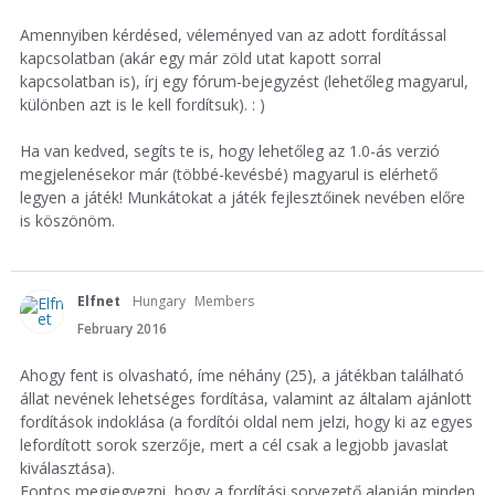
Amennyiben kérdésed, véleményed van az adott fordítással
kapcsolatban (akár egy már zöld utat kapott sorral
kapcsolatban is), írj egy fórum-bejegyzést (lehetőleg magyarul,
különben azt is le kell fordítsuk). : )
Ha van kedved, segíts te is, hogy lehetőleg az 1.0-ás verzió
megjelenésekor már (többé-kevésbé) magyarul is elérhető
legyen a játék! Munkátokat a játék fejlesztőinek nevében előre
is köszönöm.
Elfnet
Hungary
Members
February 2016
Ahogy fent is olvasható, íme néhány (25), a játékban található
állat nevének lehetséges fordítása, valamint az általam ajánlott
fordítások indoklása (a fordítói oldal nem jelzi, hogy ki az egyes
lefordított sorok szerzője, mert a cél csak a legjobb javaslat
kiválasztása).
Fontos megjegyezni, hogy a fordítási sorvezető alapján minden