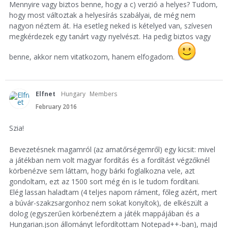
Mennyire vagy biztos benne, hogy a c) verzió a helyes? Tudom,
hogy most változtak a helyesírás szabályai, de még nem
nagyon néztem át. Ha esetleg neked is kételyed van, szívesen
megkérdezek egy tanárt vagy nyelvészt. Ha pedig biztos vagy
benne, akkor nem vitatkozom, hanem elfogadom.
Elfnet
Hungary
Members
February 2016
Szia!
Bevezetésnek magamról (az amatőrségemről) egy kicsit: mivel
a játékban nem volt magyar fordítás és a fordítást végzőknél
körbenézve sem láttam, hogy bárki foglalkozna vele, azt
gondoltam, ezt az 1500 sort még én is le tudom fordítani.
Elég lassan haladtam (4 teljes napom ráment, főleg azért, mert
a búvár-szakzsargonhoz nem sokat konyítok), de elkészült a
dolog (egyszerűen körbenéztem a játék mappájában és a
Hungarian.json állományt lefordítottam Notepad++-ban), majd