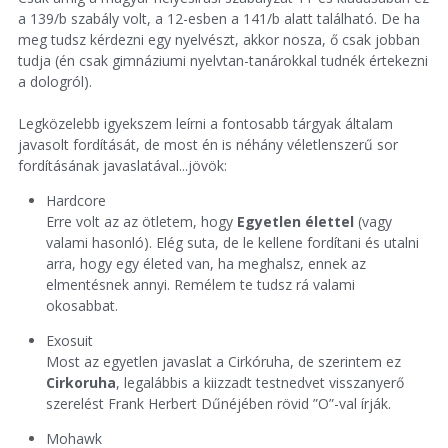
a 139/b szabály volt, a 12-esben a 141/b alatt található. De ha
meg tudsz kérdezni egy nyelvészt, akkor nosza, ő csak jobban
tudja (én csak gimnáziumi nyelvtan-tanárokkal tudnék értekezni
a dologról).
Legközelebb igyekszem leírni a fontosabb tárgyak általam
javasolt fordítását, de most én is néhány véletlenszerű sor
fordításának javaslatával...jövök:
Hardcore
Erre volt az az ötletem, hogy
Egyetlen élettel
(vagy
valami hasonló). Elég suta, de le kellene fordítani és utalni
arra, hogy egy életed van, ha meghalsz, ennek az
elmentésnek annyi. Remélem te tudsz rá valami
okosabbat.
Exosuit
Most az egyetlen javaslat a Cirkóruha, de szerintem ez
Cirkoruha
, legalábbis a kiizzadt testnedvet visszanyerő
szerelést Frank Herbert Dűnéjében rövid ”O”-val írják.
Mohawk