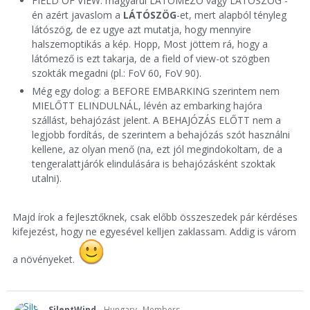
FIELD OF VIEW: magyarul LÁTÓMEZŐ vagy LÁTÓSZÖG -
én azért javaslom a
LÁTÓSZÖG
-et, mert alapból tényleg
látószög, de ez ugye azt mutatja, hogy mennyire
halszemoptikás a kép. Hopp, Most jöttem rá, hogy a
látómező is ezt takarja, de a field of view-ot szögben
szokták megadni (pl.: FoV 60, FoV 90).
Még egy dolog: a BEFORE EMBARKING szerintem nem
MIELŐTT ELINDULNÁL, lévén az embarking hajóra
szállást, behajózást jelent. A BEHAJÓZÁS ELŐTT nem a
legjobb fordítás, de szerintem a behajózás szót használni
kellene, az olyan menő (na, ezt jól megindokoltam, de a
tengeralattjárók elindulására is behajózásként szoktak
utalni).
Majd írok a fejlesztőknek, csak előbb összeszedek pár kérdéses
kifejezést, hogy ne egyesével kelljen zaklassam. Addig is várom
a növényeket.
SilentWind
Hungary
Members