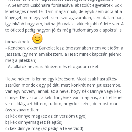
- A Seamoth Csikóhalra fordításával abszolút egyetértek. Sok
lehetséges nevet felírtam magamnak, de egyik sem adta át a
lényeget, nem egyezett sem szótagszámban, sem dallamban,
így inkább hagytam, hátha jön valaki, akinek jobb ötlete van. A
te ötleted pedig nagyon jó és még "tudományos alapokra" is
támaszkodik.
- Rendben, akkor Burkolat lesz. (mostanában nem volt időm a
játszani, így nem emlékeztem, a Healt minek kapcsán jelenik
meg a játékban)
- Az állatok neveit is átnézem és elfogadom őket.
Illetve nekem is lenne egy kérdésem. Most csak hasraütés-
szerűen mondok egy példát, mert konkrét nem jut eszembe.
Van egy növény, annak az a neve, hogy Kék Dinnye vagy kék
dinnye. De viszont a kék dinnyének van magja is, amit el lehet
vetni. Idáig azt hittem, tudom, hogy kell leírni, de most már
összezavarodtam.
a) kék dinnye mag (ez az én verzióm ugye)
b) kék dinnyemag (ez felejtős)
c) kék dinnye-mag (ez pedig a te verziód)