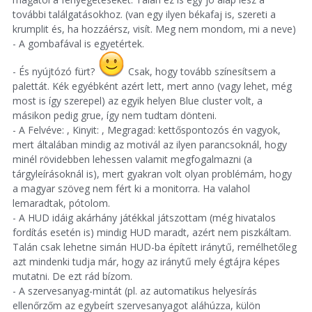
további találgatásokhoz. (van egy ilyen békafaj is, szereti a
krumplit és, ha hozzáérsz, visít. Meg nem mondom, mi a neve)
- A gombafával is egyetértek.
- És nyújtózó fürt?
Csak, hogy tovább színesítsem a
palettát. Kék egyébként azért lett, mert anno (vagy lehet, még
most is így szerepel) az egyik helyen Blue cluster volt, a
másikon pedig grue, így nem tudtam dönteni.
- A Felvéve: , Kinyit: , Megragad: kettőspontozós én vagyok,
mert általában mindig az motivál az ilyen parancsoknál, hogy
minél rövidebben lehessen valamit megfogalmazni (a
tárgyleírásoknál is), mert gyakran volt olyan problémám, hogy
a magyar szöveg nem fért ki a monitorra. Ha valahol
lemaradtak, pótolom.
- A HUD idáig akárhány játékkal játszottam (még hivatalos
fordítás esetén is) mindig HUD maradt, azért nem piszkáltam.
Talán csak lehetne simán HUD-ba épített iránytű, remélhetőleg
azt mindenki tudja már, hogy az iránytű mely égtájra képes
mutatni. De ezt rád bízom.
- A szervesanyag-mintát (pl. az automatikus helyesírás
ellenőrzőm az egybeírt szervesanyagot aláhúzza, külön