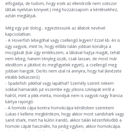
elfogadja, de tudom, hogy ezek az ellenőrzők nem sokszor
láttak nyelvtan könyvet.) még hozzácsapom a kérdésekhez,
aztán meglátjuk.
Még egy pár dolog... egyeztessünk az állatok nevével
kapcsolatban.
- A Hoverfish lebegőhal vagy csellengő legyen? Ezzel kb. én is
úgy vagyok, mint te, hogy előbbi talán jobban körülírja a
mozgását (bár úgy emlékszem, a lábával hajtja magát, tehát
nem lebeg, hanem tényleg úszik, csak lassan, de most már
elindítom a játékot és megfigyelek egyet), a csellengő meg
jobban hangzik. De/és nem utal rá annyira, hogy hal (kinézete
inkább békaszerű)
- Spadefish: pikkhal vagy lapáthal? Személy szerint nekem
sokkal hamarabb jut eszembe egy jókora szívlapát erről a
halról, mint a pikk-minta, mondjuk nem is vagyok nagy francia
kártya rajongó.
- A homoki cápa kontra homokcápa kérdésben szerintem
Lukas-t kellene megkérdezni, hogy akkor most sandshark vagy
sand shark, mert ha külön írandó, akkor talán kézenfekvőbb a
homoki cápát használni, ha pedig egyben, akkor homokcápa.