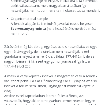
Szemmagasságú kijelző ÉNyDK-indikátora is (a sorrendet
azért változtattam, mert magyarban általában így
használják), nem tudom, erre te mi okosat tudsz mondani.
Organic material sample.
A fentiek alapján itt is mindkét javaslat rossz, helyesen
Szervesanyag-minta
(ha a hozzáértő ismerősöd mást
nem mond).
Zárásként még két dolog: egyrészt az oz. használata: ez ugye
egy mértékegység, de hazánkban nem használják, ezért
gondoltam helyett a ml-re. 6 oz. például 177,4412 ml, de az
nagyon bénán né ki, ezért egy gombnyomással így lett a
177,4412-ből 200.
A másik a vegyi képletek indexei: a magyarban csak alsóindex
van, tehát például a CaCO³ elméletileg CaCO3 (sajnos az alsó
indexet a fórum sem ismeri, úgyhogy ezt mindenki képzelje
oda).
Amikor ezzel kapcsolatban írtam a fejlesztőknek, azt
válaszolták, hogy akkor a magyarban természetesen legyen