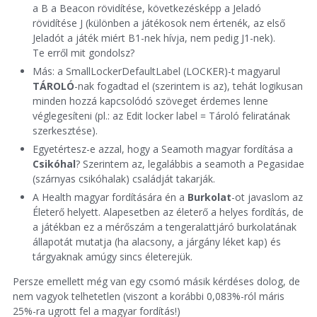
a B a Beacon rövidítése, következésképp a Jeladó
rövidítése J (különben a játékosok nem értenék, az első
Jeladót a játék miért B1-nek hívja, nem pedig J1-nek).
Te erről mit gondolsz?
Más: a SmallLockerDefaultLabel (LOCKER)-t magyarul
TÁROLÓ
-nak fogadtad el (szerintem is az), tehát logikusan
minden hozzá kapcsolódó szöveget érdemes lenne
véglegesíteni (pl.: az Edit locker label = Tároló feliratának
szerkesztése).
Egyetértesz-e azzal, hogy a Seamoth magyar fordítása a
Csikóhal
? Szerintem az, legalábbis a seamoth a Pegasidae
(szárnyas csikóhalak) családját takarják.
A Health magyar fordítására én a
Burkolat
-ot javaslom az
Életerő helyett. Alapesetben az életerő a helyes fordítás, de
a játékban ez a mérőszám a tengeralattjáró burkolatának
állapotát mutatja (ha alacsony, a járgány léket kap) és
tárgyaknak amúgy sincs életerejük.
Persze emellett még van egy csomó másik kérdéses dolog, de
nem vagyok telhetetlen (viszont a korábbi 0,083%-ról máris
25%-ra ugrott fel a magyar fordítás!)