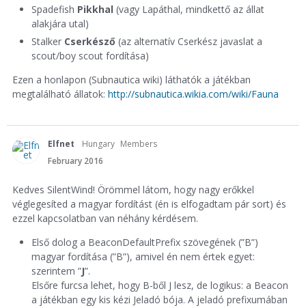
Spadefish
Pikkhal
(vagy Lapáthal, mindkettő az állat
alakjára utal)
Stalker
Cserkésző
(az alternatív Cserkész javaslat a
scout/boy scout fordítása)
Ezen a honlapon (Subnautica wiki) láthatók a játékban
megtalálható állatok:
http://subnautica.wikia.com/wiki/Fauna
Elfnet
Hungary
Members
February 2016
Kedves SilentWind! Örömmel látom, hogy nagy erőkkel
véglegesíted a magyar fordítást (én is elfogadtam pár sort) és
ezzel kapcsolatban van néhány kérdésem.
Első dolog a BeaconDefaultPrefix szövegének (”B”)
magyar fordítása (”B”), amivel én nem értek egyet:
szerintem ”
J
”.
Elsőre furcsa lehet, hogy B-ből J lesz, de logikus: a Beacon
a játékban egy kis kézi Jeladó bója. A jeladó prefixumában