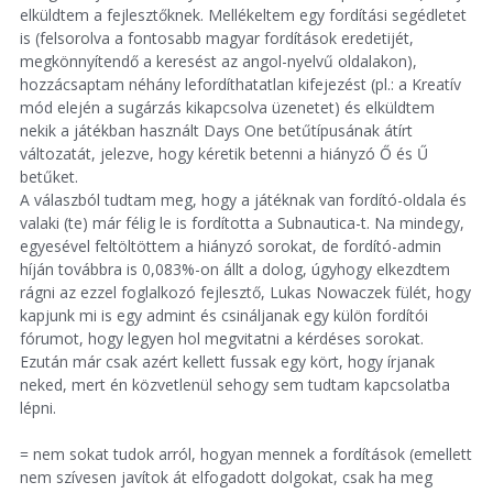
elküldtem a fejlesztőknek. Mellékeltem egy fordítási segédletet
is (felsorolva a fontosabb magyar fordítások eredetijét,
megkönnyítendő a keresést az angol-nyelvű oldalakon),
hozzácsaptam néhány lefordíthatatlan kifejezést (pl.: a Kreatív
mód elején a sugárzás kikapcsolva üzenetet) és elküldtem
nekik a játékban használt Days One betűtípusának átírt
változatát, jelezve, hogy kéretik betenni a hiányzó Ő és Ű
betűket.
A válaszból tudtam meg, hogy a játéknak van fordító-oldala és
valaki (te) már félig le is fordította a Subnautica-t. Na mindegy,
egyesével feltöltöttem a hiányzó sorokat, de fordító-admin
híján továbbra is 0,083%-on állt a dolog, úgyhogy elkezdtem
rágni az ezzel foglalkozó fejlesztő, Lukas Nowaczek fülét, hogy
kapjunk mi is egy admint és csináljanak egy külön fordítói
fórumot, hogy legyen hol megvitatni a kérdéses sorokat.
Ezután már csak azért kellett fussak egy kört, hogy írjanak
neked, mert én közvetlenül sehogy sem tudtam kapcsolatba
lépni.
= nem sokat tudok arról, hogyan mennek a fordítások (emellett
nem szívesen javítok át elfogadott dolgokat, csak ha meg