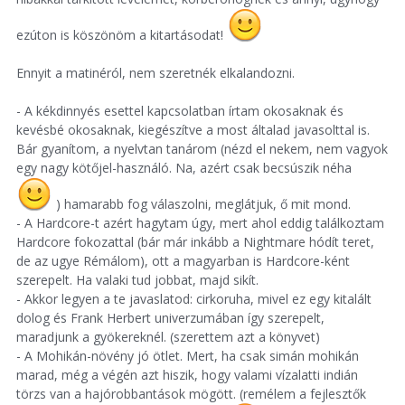
ezúton is köszönöm a kitartásodat!
Ennyit a matinéról, nem szeretnék elkalandozni.
- A kékdinnyés esettel kapcsolatban írtam okosaknak és
kevésbé okosaknak, kiegészítve a most általad javasolttal is.
Bár gyanítom, a nyelvtan tanárom (nézd el nekem, nem vagyok
egy nagy kötőjel-használó. Na, azért csak becsúszik néha
) hamarabb fog válaszolni, meglátjuk, ő mit mond.
- A Hardcore-t azért hagytam úgy, mert ahol eddig találkoztam
Hardcore fokozattal (bár már inkább a Nightmare hódít teret,
de az ugye Rémálom), ott a magyarban is Hardcore-ként
szerepelt. Ha valaki tud jobbat, majd sikít.
- Akkor legyen a te javaslatod: cirkoruha, mivel ez egy kitalált
dolog és Frank Herbert univerzumában így szerepelt,
maradjunk a gyökereknél. (szerettem azt a könyvet)
- A Mohikán-növény jó ötlet. Mert, ha csak simán mohikán
marad, még a végén azt hiszik, hogy valami vízalatti indián
törzs van a hajórobbantások mögött. (remélem a fejlesztők