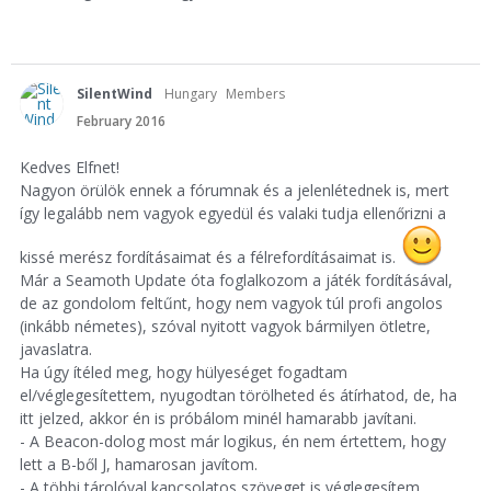
SilentWind
Hungary
Members
February 2016
Kedves Elfnet!
Nagyon örülök ennek a fórumnak és a jelenlétednek is, mert
így legalább nem vagyok egyedül és valaki tudja ellenőrizni a
kissé merész fordításaimat és a félrefordításaimat is.
Már a Seamoth Update óta foglalkozom a játék fordításával,
de az gondolom feltűnt, hogy nem vagyok túl profi angolos
(inkább németes), szóval nyitott vagyok bármilyen ötletre,
javaslatra.
Ha úgy ítéled meg, hogy hülyeséget fogadtam
el/véglegesítettem, nyugodtan törölheted és átírhatod, de, ha
itt jelzed, akkor én is próbálom minél hamarabb javítani.
- A Beacon-dolog most már logikus, én nem értettem, hogy
lett a B-ből J, hamarosan javítom.
- A többi tárolóval kapcsolatos szöveget is véglegesítem