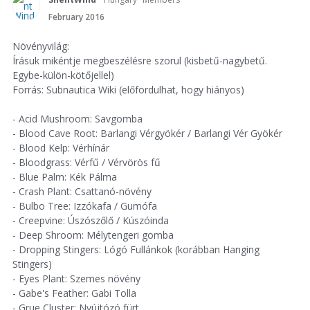
February 2016
Növényvilág:
Írásuk mikéntje megbeszélésre szorul (kisbetű-nagybetű.
Egybe-külön-kötőjellel)
Forrás: Subnautica Wiki (előfordulhat, hogy hiányos)
- Acid Mushroom: Savgomba
- Blood Cave Root: Barlangi Vérgyökér / Barlangi Vér Gyökér
- Blood Kelp: Vérhínár
- Bloodgrass: Vérfű / Vérvörös fű
- Blue Palm: Kék Pálma
- Crash Plant: Csattanó-növény
- Bulbo Tree: Izzókafa / Gumófa
- Creepvine: Úszószőlő / Kúszóinda
- Deep Shroom: Mélytengeri gomba
- Dropping Stingers: Lógó Fullánkok (korábban Hanging
Stingers)
- Eyes Plant: Szemes növény
- Gabe's Feather: Gabi Tolla
- Grue Cluster: Nyújtózó fürt