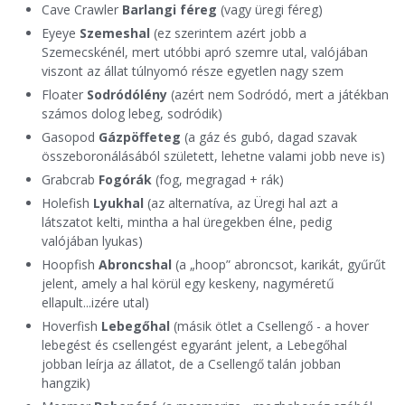
Cave Crawler
Barlangi féreg
(vagy üregi féreg)
Eyeye
Szemeshal
(ez szerintem azért jobb a
Szemecskénél, mert utóbbi apró szemre utal, valójában
viszont az állat túlnyomó része egyetlen nagy szem
Floater
Sodródólény
(azért nem Sodródó, mert a játékban
számos dolog lebeg, sodródik)
Gasopod
Gázpöffeteg
(a gáz és gubó, dagad szavak
összeboronálásából született, lehetne valami jobb neve is)
Grabcrab
Fogórák
(fog, megragad + rák)
Holefish
Lyukhal
(az alternatíva, az Üregi hal azt a
látszatot kelti, mintha a hal üregekben élne, pedig
valójában lyukas)
Hoopfish
Abroncshal
(a „hoop” abroncsot, karikát, gyűrűt
jelent, amely a hal körül egy keskeny, nagyméretű
ellapult...izére utal)
Hoverfish
Lebegőhal
(másik ötlet a Csellengő - a hover
lebegést és csellengést egyaránt jelent, a Lebegőhal
jobban leírja az állatot, de a Csellengő talán jobban
hangzik)