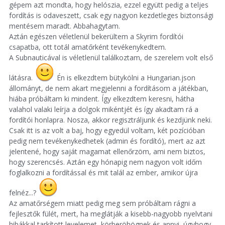
gépem azt mondta, hogy helószia, ezzel együtt pedig a teljes
fordítás is odaveszett, csak egy nagyon kezdetleges biztonsági
mentésem maradt. Abbahagytam.
Aztán egészen véletlenül bekerültem a Skyrim fordítói
csapatba, ott totál amatőrként tevékenykedtem.
A Subnauticával is véletlenül találkoztam, de szerelem volt első
látásra.
Én is elkezdtem bütykölni a Hungarian.json
állományt, de nem akart megjelenni a fordításom a játékban,
hiába próbáltam ki mindent. Így elkezdtem keresni, hátha
valahol valaki leírja a dolgok mikéntjét és így akadtam rá a
fordítói honlapra. Nosza, akkor regisztráljunk és kezdjünk neki.
Csak itt is az volt a baj, hogy egyedül voltam, két pozícióban
pedig nem tevékenykedhetek (admin és fordító), mert az azt
jelentené, hogy saját magamat ellenőrzöm, ami nem biztos,
hogy szerencsés. Aztán egy hónapig nem nagyon volt időm
foglalkozni a fordítással és mit talál az ember, amikor újra
felnéz...?
Az amatőrségem miatt pedig meg sem próbáltam rágni a
fejlesztők fülét, mert, ha meglátják a kisebb-nagyobb nyelvtani
hibákkal tarkított levelemet, körberöhögnek és annyi, úgyhogy