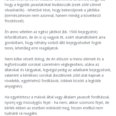
hogy a legjobb javaslatokat kiválasszák (ezek zöld színnel
olvashatók) - lehetővé téve, hogy bekerüljenek a játékba
(természetesen nem azonnal, hanem mindig a következő
frissítéssel).
Én anno véletlen az egész játékot (kb. 1500 bejegyzést)
lefordítottam, de én is új vagyok itt, ezért vitaindítóként arra
gondoltam, hogy néhány sorból álló bejegyzéseket fogok
tenni, lehetőleg erre reagáljatok.
Nem kőbe vésett dolog, de én először a menü elemeit és a
legfontosabb sorokat szeretném véglegesíteni, utána az
állatokat és tárgyakat, legvégül pedig az adatbank bejegyzéseit,
valamint a kérdéses sorokat (kezdésnek zöld utat kapnak a
rövidebb, egyértelmű fordítások, többek között a legtöbb
anyagnév).
Ha egyetértesz a mások által vagy általam javasolt fordítással,
nyomj egy mosolygós fejet - ha nem, akkor szomorú fejet, de
kérlek ebben az esetben indokold meg, hiszen enélkül nem
tudnánk rá reagálni.