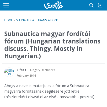
M
e
n
HOME
›
SUBNAUTICA
›
TRANSLATIONS
u
Subnautica magyar fordítói
fórum (Hungarian translations
discuss. Thingy. Mostly in
Hungarian.)
Elfnet
Hungary
Members
February 2016
Ahogy a neve is mutatja, ez a fórum a Subnautica
magyarra fordításának segítésére jött létre
(részletekért olvasd el az első - hosszabb - posztot).