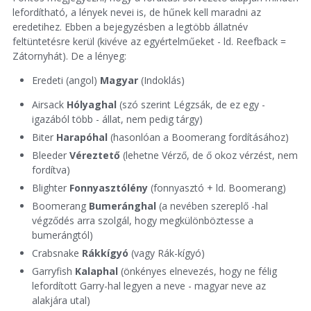
lefordítható, a lények nevei is, de hűnek kell maradni az
eredetihez. Ebben a bejegyzésben a legtöbb állatnév
feltüntetésre kerül (kivéve az egyértelműeket - ld. Reefback =
Zátornyhát). De a lényeg:
Eredeti (angol)
Magyar
(Indoklás)
Airsack
Hólyaghal
(szó szerint Légzsák, de ez egy -
igazából több - állat, nem pedig tárgy)
Biter
Harapóhal
(hasonlóan a Boomerang fordításához)
Bleeder
Véreztető
(lehetne Vérző, de ő okoz vérzést, nem
fordítva)
Blighter
Fonnyasztólény
(fonnyasztó + ld. Boomerang)
Boomerang
Bumeránghal
(a nevében szereplő -hal
végződés arra szolgál, hogy megkülönböztesse a
bumerángtól)
Crabsnake
Rákkígyó
(vagy Rák-kígyó)
Garryfish
Kalaphal
(önkényes elnevezés, hogy ne félig
lefordított Garry-hal legyen a neve - magyar neve az
alakjára utal)