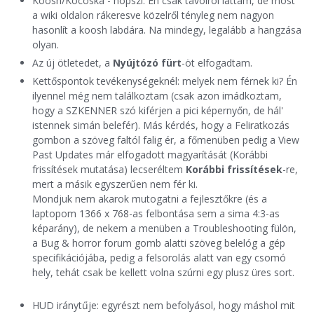
Koosh/Kócoska - hopszi. Én csak távolról láttam, de most
a wiki oldalon rákeresve közelről tényleg nem nagyon
hasonlít a koosh labdára. Na mindegy, legalább a hangzása
olyan.
Az új ötletedet, a
Nyújtózó fürt
-öt elfogadtam.
Kettőspontok tevékenységeknél: melyek nem férnek ki? Én
ilyennel még nem találkoztam (csak azon imádkoztam,
hogy a SZKENNER szó kiférjen a pici képernyőn, de hál'
istennek simán belefér). Más kérdés, hogy a Feliratkozás
gombon a szöveg faltól falig ér, a főmenüben pedig a View
Past Updates már elfogadott magyarítását (Korábbi
frissítések mutatása) lecseréltem
Korábbi frissítések
-re,
mert a másik egyszerűen nem fér ki.
Mondjuk nem akarok mutogatni a fejlesztőkre (és a
laptopom 1366 x 768-as felbontása sem a sima 4:3-as
képarány), de nekem a menüben a Troubleshooting fülön,
a Bug & horror forum gomb alatti szöveg belelóg a gép
specifikációjába, pedig a felsorolás alatt van egy csomó
hely, tehát csak be kellett volna szúrni egy plusz üres sort.
HUD iránytűje: egyrészt nem befolyásol, hogy máshol mit