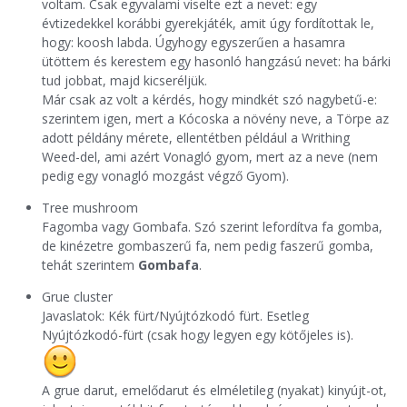
voltam. Csak egyvalami viselte ezt a nevet: egy
évtizedekkel korábbi gyerekjáték, amit úgy fordítottak le,
hogy: koosh labda. Úgyhogy egyszerűen a hasamra
ütöttem és kerestem egy hasonló hangzású nevet: ha bárki
tud jobbat, majd kicseréljük.
Már csak az volt a kérdés, hogy mindkét szó nagybetű-e:
szerintem igen, mert a Kócoska a növény neve, a Törpe az
adott példány mérete, ellentétben például a Writhing
Weed-del, ami azért Vonagló gyom, mert az a neve (nem
pedig egy vonagló mozgást végző Gyom).
Tree mushroom
Fagomba vagy Gombafa. Szó szerint lefordítva fa gomba,
de kinézetre gombaszerű fa, nem pedig faszerű gomba,
tehát szerintem
Gombafa
.
Grue cluster
Javaslatok: Kék fürt/Nyújtózkodó fürt. Esetleg
Nyújtózkodó-fürt (csak hogy legyen egy kötőjeles is).
A grue darut, emelődarut és elméletileg (nyakat) kinyújt-ot,