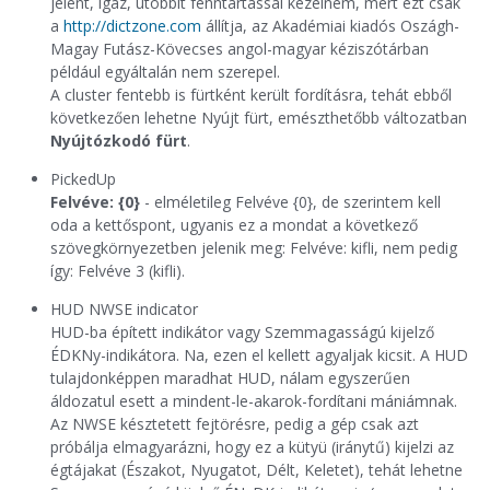
jelent, igaz, utóbbit fenntartással kezelném, mert ezt csak
a
http://dictzone.com
állítja, az Akadémiai kiadós Oszágh-
Magay Futász-Kövecses angol-magyar kéziszótárban
például egyáltalán nem szerepel.
A cluster fentebb is fürtként került fordításra, tehát ebből
következően lehetne Nyújt fürt, emészthetőbb változatban
Nyújtózkodó fürt
.
PickedUp
Felvéve: {0}
- elméletileg Felvéve {0}, de szerintem kell
oda a kettőspont, ugyanis ez a mondat a következő
szövegkörnyezetben jelenik meg: Felvéve: kifli, nem pedig
így: Felvéve 3 (kifli).
HUD NWSE indicator
HUD-ba épített indikátor vagy Szemmagasságú kijelző
ÉDKNy-indikátora. Na, ezen el kellett agyaljak kicsit. A HUD
tulajdonképpen maradhat HUD, nálam egyszerűen
áldozatul esett a mindent-le-akarok-fordítani mániámnak.
Az NWSE késztetett fejtörésre, pedig a gép csak azt
próbálja elmagyarázni, hogy ez a kütyü (iránytű) kijelzi az
égtájakat (Északot, Nyugatot, Délt, Keletet), tehát lehetne