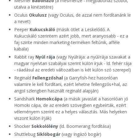
Mesmer
Babonázó
(a mesmerize - megbabonáz szóból,
utalva a kinézetére)
Oculus
Okulusz
(vagy Oculus, de azzal nem fordítanánk le
a nevet)
Peeper
Kukucskáló
(másik ötlet a Leskelődő. A
Kukucskáló szerintem azért jobb, mert aranyosabb - ez a
faj szinte minden marketing-terméken feltűnik, afféle
kabala)
Rabbit ray
Nyúl rája
(vagy Nyúlrája: a nyúl/rája szavakat a
magyar nyelvtan szabályai szerint külön írjuk - ld. fehér rája
- ráadásul az eredeti változatban is két külön szó szerepel)
Reginald
Fellengzőshal
(a Garryfish-hez hasonlóan
valamire le kell fordítani, ezért lehetne fellengzős+hal, az
angol szlengben használt reginald alapján)
Sandshark
Homokcápa
(a másik javaslat a hasonlóan jó
Homoki cápa, de az eredeti szövegben egybeírták, ezért
véleményem szerint ez a helyes választás. Más helyeken
viszont külön írják)
Shocker
Sokkolólény
(ld. Boomerang fordítása)
Shuttlebug
Siklóbogár
(vagy Ingázó bogár)