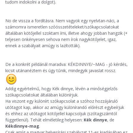
tudom indokolni a dolgot).
No de vissza a fordításra. Nem vagyok egy nyelvtan-náci, a
számomra ismeretlen szóösszetételeket/szókapcsolatokat
általában kötőjellel szoktam írni, illetve ahogy jobban hangzik (+
teljesen önkényesen sehova nem írok nagykötőjelet, igaz,
ennek a szabályait amúgy is lazították).
De a konkrét példánál maradva: KÉKDINNYE/~MAG - jó kérdés,
kicsit utánanéztem és úgy tűnik, mindegyik javaslat rossz.
Addig egyértelmű, hogy Kék dinnye, lévén a minőségjelzős
szókapcsolatokat általában különírjuk.
Ha viszont egy különírt szókapcsolat a szóhoz hozzájáruló
utótagot kap, akkor az amúgy különírandó előrészt egybeírjuk
és ehhez az utótagot kötőjellel kapcsoljuk (szótagszámtól
függetlenül). Tehát elméletileg helyesen:
Kék dinnye
, de
Kékdinnye-mag
.
Csak amíg a magyar helyesírási szabályzat 11-es kiadásában ez