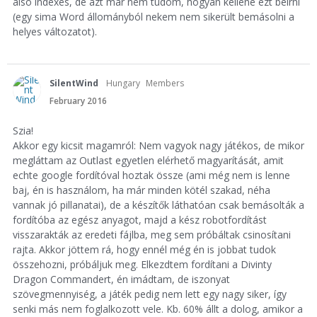
alsó indexes, de azt már nem tudom, hogyan kellene ezt beírni
(egy sima Word állományból nekem nem sikerült bemásolni a
helyes változatot).
SilentWind
Hungary
Members
February 2016
Szia!
Akkor egy kicsit magamról: Nem vagyok nagy játékos, de mikor
megláttam az Outlast egyetlen elérhető magyarítását, amit
echte google fordítóval hoztak össze (ami még nem is lenne
baj, én is használom, ha már minden kötél szakad, néha
vannak jó pillanatai), de a készítők láthatóan csak bemásolták a
fordítóba az egész anyagot, majd a kész robotfordítást
visszarakták az eredeti fájlba, meg sem próbáltak csinosítani
rajta. Akkor jöttem rá, hogy ennél még én is jobbat tudok
összehozni, próbáljuk meg. Elkezdtem fordítani a Divinty
Dragon Commandert, én imádtam, de iszonyat
szövegmennyiség, a játék pedig nem lett egy nagy siker, így
senki más nem foglalkozott vele. Kb. 60% állt a dolog, amikor a