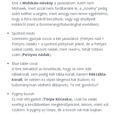
Erre a
Mohikán-növény
a javaslatom. Azért nem
Mohawk, mert azzal nem fordítanánk le, a „növény” pedig
azért kellhet a végére, mert amúgy nem lenne egyértelmű,
hogy a flóra részéről beszélünk, vagy egy elsüllyedt
indiánról (mint a Boomerang/Buberánghal esetében).
Spotted reeds
Szerintem gyúrjuk össze a két javaslatot: (Pettyes nád +
Pöttyös nádak) = a spotted pöttyöset jelent, de a Pettyes
sokkal szebb, viszont nádak, mert reed+s, tehát többes
szám (
Pettyes nádak
).
Blue table coral
A fent leírtakból az következik, hogy se nem Kék
táblakorall, sem pedig Kék tábla-korall, hanem
Kéktábla-
korall
, de nekem ez olyan idegenül hat (tudom, ez
tudományosan védhető álláspont). Te mit gondolsz?
Pygmy koosh
Ez már elfogadott (
Törpe Kócoska
), csak ha valaki
esetleg a későbbiekben megkérdőjelezné, leírom, miért ezt
szültem. A pygmy az törpe, de a koosh-sal már bajban