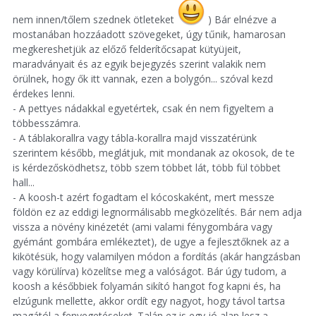
nem innen/tőlem szednek ötleteket
) Bár elnézve a
mostanában hozzáadott szövegeket, úgy tűnik, hamarosan
megkereshetjük az előző felderítőcsapat kütyüjeit,
maradványait és az egyik bejegyzés szerint valakik nem
örülnek, hogy ők itt vannak, ezen a bolygón... szóval kezd
érdekes lenni.
- A pettyes nádakkal egyetértek, csak én nem figyeltem a
többesszámra.
- A táblakorallra vagy tábla-korallra majd visszatérünk
szerintem később, meglátjuk, mit mondanak az okosok, de te
is kérdezősködhetsz, több szem többet lát, több fül többet
hall...
- A koosh-t azért fogadtam el kócoskaként, mert messze
földön ez az eddigi legnormálisabb megközelítés. Bár nem adja
vissza a növény kinézetét (ami valami fénygombára vagy
gyémánt gombára emlékeztet), de ugye a fejlesztőknek az a
kikötésük, hogy valamilyen módon a fordítás (akár hangzásban
vagy körülírva) közelítse meg a valóságot. Bár úgy tudom, a
koosh a későbbiek folyamán sikító hangot fog kapni és, ha
elzúgunk mellette, akkor ordít egy nagyot, hogy távol tartsa
magától a fenyegetéseket. Talán ez is egy jó alap lesz a