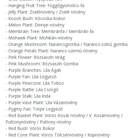
- Hanging Fruit Tree: Függőgyümölcs-fa
- Jelly Plant: Zselénövény / Zselé növény
- Koosh Bush: Kócoska-bokor
- Melon Plant: Dinnye-növény
- Membrain Tree: Membránfa / Membrán-fa
- Mohawk Plant: Mohikán-növény
- Orange Mushroom: Narancsgomba / Narancs-színű gomba
- Orange Petals Plant: Narancs-szirmú növény
- Pink Flower: Rózsaszín Virág
- Pink Mushroom: Rózsaszín Gomba
- Purple Branches: Lila Ágak
- Purple Fan: Lila Legyező
- Purple Pinecone: Lila Toboz
- Purple Rattle: Lila Csörgő
- Purple Stalk: Lila Inda
- Purple Vase Plant: Lila Vázanövény
- Pygmy Fan: Törpe Legyező
- Red Basket Plant: Vörös Kosár növény / V. Kosárnövény /
Puttonynövény / Puttony növény
- Red Bush: Vörös Bokor
- Red Cone Plant: Vörös Tölcsérnövény / Kúpnövény