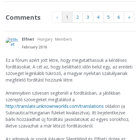
Comments
«
1
2
3
4
5
6
»
Elfnet
Hungary
Members
February 2016
Ez a fórum azért jött létre, hogy megvitathassuk a kérdéses
fordításokat. A cél az, hogy belátható időn belül egy, az eredeti
szöveget leginkább tükröző, a magyar nyelvtan szabályainak
megfelelő fordítást hozzunk létre.
Amennyiben szívesen segítenél a fordításban, a játékban
szereplő szövegeket megtalálod a
http://translate.unknownworlds.com/translations
oldalon (a
Subnautica/Hungarian füleket kiválasztva). Itt bejelentkezve
bárki hozzáadhat új fordítási javaslatokat az egyes sorokhoz,
illetve szavazhat a már létező fordításokról.
Az adminok (e sorok írásakor SilentWind és Elfnet) dolga az,