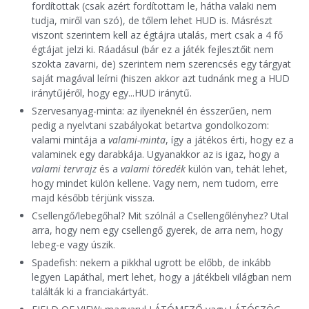
fordítottak (csak azért fordítottam le, hátha valaki nem
tudja, miről van szó), de tőlem lehet HUD is. Másrészt
viszont szerintem kell az égtájra utalás, mert csak a 4 fő
égtájat jelzi ki. Ráadásul (bár ez a játék fejlesztőit nem
szokta zavarni, de) szerintem nem szerencsés egy tárgyat
saját magával leírni (hiszen akkor azt tudnánk meg a HUD
iránytűjéről, hogy egy...HUD iránytű.
Szervesanyag-minta: az ilyeneknél én ésszerűen, nem
pedig a nyelvtani szabályokat betartva gondolkozom:
valami mintája a
valami-minta
, így a játékos érti, hogy ez a
valaminek egy darabkája. Ugyanakkor az is igaz, hogy a
valami tervrajz
és a
valami töredék
külön van, tehát lehet,
hogy mindet külön kellene. Vagy nem, nem tudom, erre
majd később térjünk vissza.
Csellengő/lebegőhal? Mit szólnál a Csellengőlényhez? Utal
arra, hogy nem egy csellengő gyerek, de arra nem, hogy
lebeg-e vagy úszik.
Spadefish: nekem a pikkhal ugrott be előbb, de inkább
legyen Lapáthal, mert lehet, hogy a játékbeli világban nem
találták ki a franciakártyát.