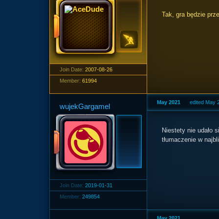
Tak, gra będzie prz
Join Date:
2007-08-26
Member:
61994
May 2021
edited May 
wujekGargamel
Niestety nie udało 
tłumaczenie w najb
Join Date:
2019-01-31
Member:
249854
May 2021