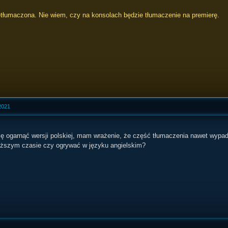
etłumaczona. Nie wiem, czy na konsolach będzie tłumaczenie na premierę.
2021
się ogarnąć wersji polskiej, mam wrażenie, że część tłumaczenia nawet wypa
liższym czasie czy ogrywać w języku angielskim?