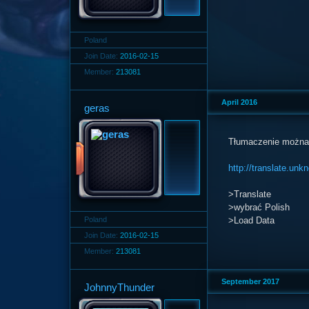
Poland
Join Date:
2016-02-15
Member:
213081
April 2016
geras
Tłumaczenie można 
http://translate.un
>Translate
>wybrać Polish
Poland
>Load Data
Join Date:
2016-02-15
Member:
213081
September 2017
JohnnyThunder