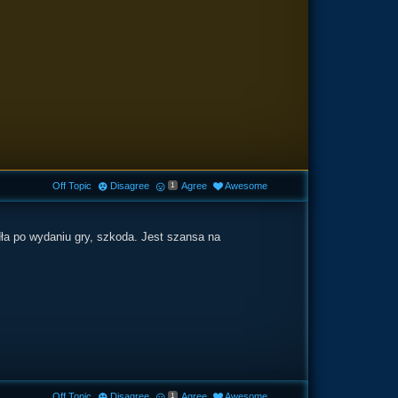
Off Topic
Disagree
Agree
Awesome
1
dła po wydaniu gry, szkoda. Jest szansa na
Off Topic
Disagree
Agree
Awesome
1