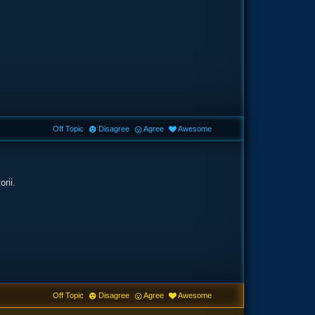
Off Topic
Disagree
Agree
Awesome
rii.
Off Topic
Disagree
Agree
Awesome