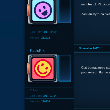
minutes pl_PL Sub
Zamieniłbym na Se
Join Date:
2017-09-09
Member:
232913
November 2017
PabloKrk
Coś tłumaczenie st
poprawnych tłumacz
Poland
Join Date:
2017-01-14
Member:
226731