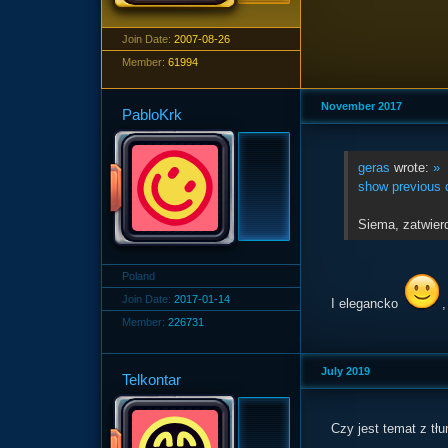
Join Date:
2007-08-26
Member:
61994
November 2017
PabloKrk
geras
wrote:
»
show previous 
Siema, zatwierd
Poland
Join Date:
2017-01-14
I elegancko
,
Member:
226731
July 2019
Telkontar
Czy jest temat z t