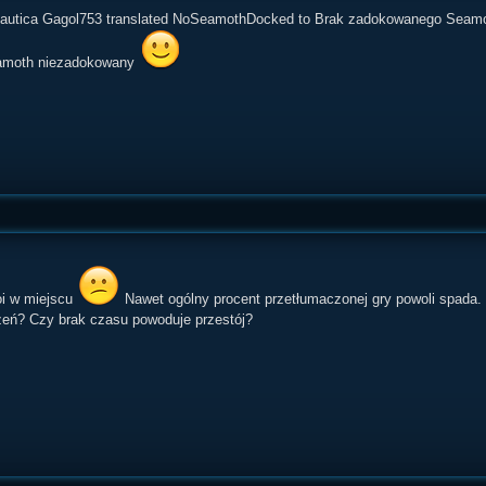
nautica Gagol753 translated NoSeamothDocked to Brak zadokowanego Seam
amoth niezadokowany
oi w miejscu
Nawet ogólny procent przetłumaczonej gry powoli spada. 
eń? Czy brak czasu powoduje przestój?