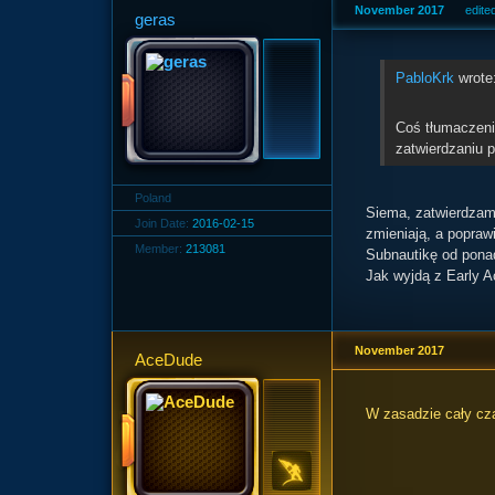
November 2017
edit
geras
PabloKrk
wrote
Coś tłumaczeni
zatwierdzaniu 
Poland
Siema, zatwierdzam 
Join Date:
2016-02-15
zmieniają, a poprawi
Member:
213081
Subnautikę od ponad
Jak wyjdą z Early A
November 2017
AceDude
W zasadzie cały cza