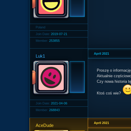
Poland
Join Date:
2019-07-21
Member:
253855
April 2021
Luk1
Proszę o informację
Aktualnie częściowo 
Czy nowa historia t
Ktoś coś wie?
Join Date:
2021-04-06
Member:
268843
April 2021
AceDude