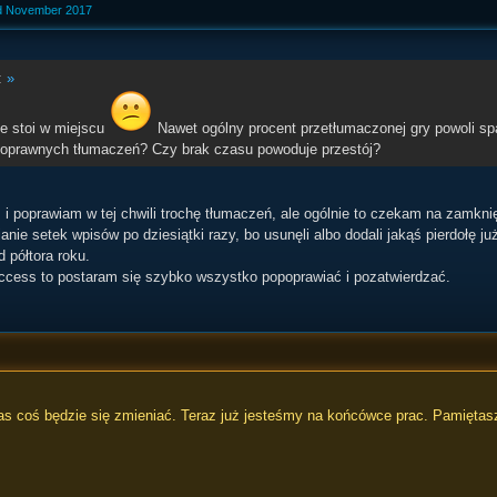
ed November 2017
:
»
e stoi w miejscu
Nawet ogólny procent przetłumaczonej gry powoli sp
poprawnych tłumaczeń? Czy brak czasu powoduje przestój?
i poprawiam w tej chwili trochę tłumaczeń, ale ogólnie to czekam na zamkni
anie setek wpisów po dziesiątki razy, bo usunęli albo dodali jakąś pierdołę j
 półtora roku.
ccess to postaram się szybko wszystko popoprawiać i pozatwierdzać.
s coś będzie się zmieniać. Teraz już jesteśmy na końcówce prac. Pamiętasz 