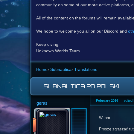
community on some of our more active platforms, e
All of the content on the forums will remain availabl
We hope to welcome you all on our Discord and
oth
Keep diving,
Unknown Worlds Team.
Home
›
Subnautica
›
Translations
SUBNAUTICA PO POLSKU
February 2016
edited
geras
Witam.
Proszę zgłaszać tut