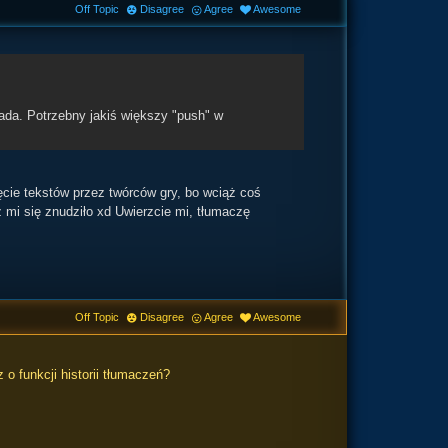
Off Topic
Disagree
Agree
Awesome
ada. Potrzebny jakiś większy "push" w
ęcie tekstów przez twórców gry, bo wciąż coś
uż mi się znudziło xd Uwierzcie mi, tłumaczę
Off Topic
Disagree
Agree
Awesome
o funkcji historii tłumaczeń?