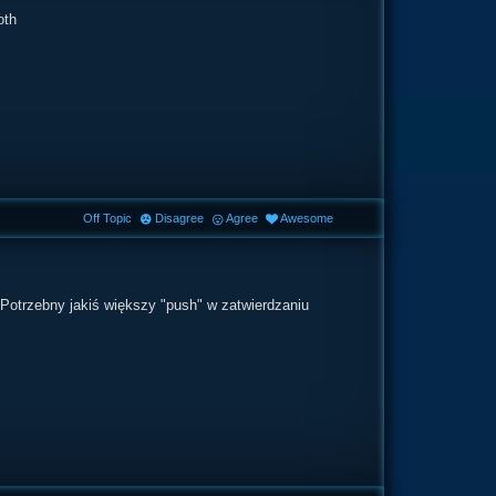
oth
Off Topic
Disagree
Agree
Awesome
Potrzebny jakiś większy "push" w zatwierdzaniu